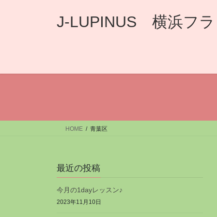
コ
ナ
ン
ビ
J-LUPINUS 横
テ
ゲ
ン
ー
ツ
シ
へ
ョ
ス
ン
キ
に
ッ
移
プ
動
HOME
青葉区
最近の投稿
今月の1dayレッスン♪
2023年11月10日