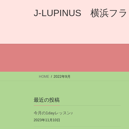
コ
ナ
ン
ビ
J-LUPINUS 横
テ
ゲ
ン
ー
ツ
シ
へ
ョ
ス
ン
キ
に
ッ
移
プ
動
HOME
2022年9月
最近の投稿
今月の1dayレッスン♪
2023年11月10日