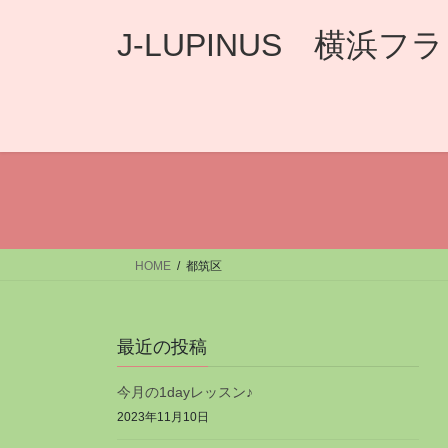
コ
ナ
ン
ビ
J-LUPINUS 横
テ
ゲ
ン
ー
ツ
シ
へ
ョ
ス
ン
キ
に
ッ
移
プ
動
HOME
都筑区
最近の投稿
今月の1dayレッスン♪
2023年11月10日