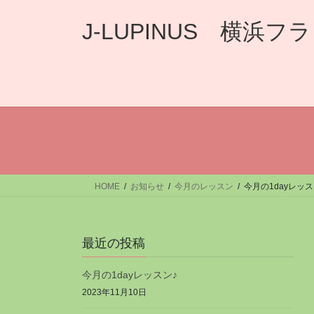
コ
ナ
ン
ビ
J-LUPINUS 横
テ
ゲ
ン
ー
ツ
シ
へ
ョ
ス
ン
キ
に
ッ
移
プ
動
HOME
お知らせ
今月のレッスン
今月の1dayレッス
最近の投稿
今月の1dayレッスン♪
2023年11月10日