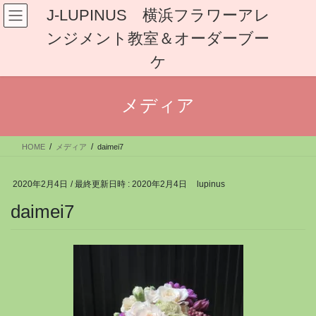
コ
ナ
J-LUPINUS 横浜フラワーアレ
ン
ビ
ンジメント教室＆オーダーブー
テ
ゲ
ン
ー
ケ
ツ
シ
へ
ョ
ス
ン
メディア
キ
に
ッ
移
プ
動
HOME
メディア
daimei7
2020年2月4日
/ 最終更新日時 :
2020年2月4日
lupinus
daimei7