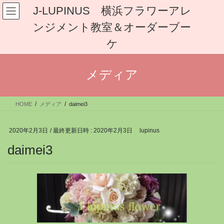
コ
ナ
J-LUPINUS 横浜フラワーアレ
ン
ビ
ンジメント教室＆オーダーブー
テ
ゲ
ン
ー
ケ
ツ
シ
へ
ョ
ス
ン
メディア
キ
に
ッ
移
プ
動
HOME
メディア
daimei3
2020年2月3日
/ 最終更新日時 :
2020年2月3日
lupinus
daimei3