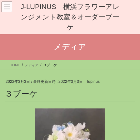
コ
ナ
J-LUPINUS 横浜フラワーアレ
ン
ビ
ンジメント教室＆オーダーブー
テ
ゲ
ン
ー
ケ
ツ
シ
へ
ョ
ス
ン
メディア
キ
に
ッ
移
プ
動
HOME
メディア
３ブーケ
2022年3月3日
/ 最終更新日時 :
2022年3月3日
lupinus
３ブーケ