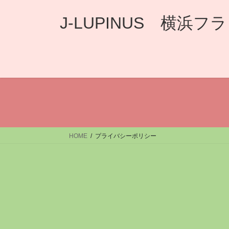
コ
ナ
ン
ビ
J-LUPINUS 横
テ
ゲ
ン
ー
ツ
シ
へ
ョ
ス
ン
キ
に
ッ
移
プ
動
HOME
プライバシーポリシー